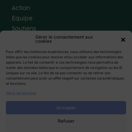
Action
Équipe
Soutiens
Gérer le consentement aux
Presse
cookies
Pour offrir les meilleures expériences, nous utilisons des technologies
NOUR est une association loi 1901 enregistrée sous le
telles que les cookies pour stocker et/ou accéder aux informations des
RNA W751253250 dont la mission est de soutenir la
appareils. Le fait de consentir à ces technologies nous permettra de
traiter des données telles que le comportement de navigation ou les ID
santé physique, mentale et sociale des personnes en
uniques sur ce site. Le fait de ne pas consentir ou de retirer son
situation de précarité.
consentement peut avoir un effet négatif sur certaines caractéristiques
et fonctions.
Agir avec nous
Gérer les services
Structures sociales
Accepter
Professeur.es de yoga
Refuser