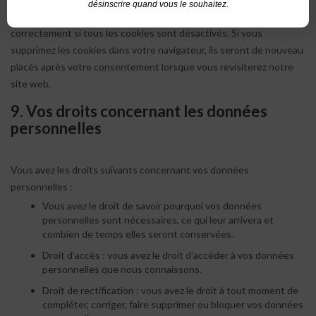
désinscrire quand vous le souhaitez.
Veuillez noter que notre site web peut ne pas marcher
correctement si tous les cookies sont désactivés. Si vous
supprimez les cookies dans votre navigateur, ils seront de nouveau
placés après votre consentement lorsque vous revisiterez notre
site web.
9. Vos droits concernant les données
personnelles
Vous avez les droits suivants concernant vos données
personnelles :
Vous avez le droit de savoir pourquoi vos données
personnelles sont nécessaires, ce qui leur arrivera et
combien de temps elles seront conservées.
Droit d’accès : vous avez le droit d’accéder à vos données
personnelles que nous connaissons.
Droit de rectification : vous avez le droit à tout moment de
compléter, corriger, faire supprimer ou bloquer vos données