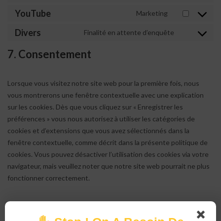
YouTube
Marketing
Divers
Finalité en attente d’enquête
7. Consentement
Lorsque vous visitez notre site web pour la première fois, nous
vous montrerons une fenêtre contextuelle avec une explication
sur les cookies. Dès que vous cliquez sur « Enregistrer les
préférences » vous nous autorisez à utiliser les catégories de
cookies et d’extensions que vous avez sélectionnés dans la
fenêtre contextuelle, comme décrit dans la présente politique de
cookies. Vous pouvez désactiver l’utilisation des cookies via votre
navigateur, mais veuillez noter que notre site web pourrait ne plus
fonctionner correctement.
7.1 Gérez vos réglages de consentement