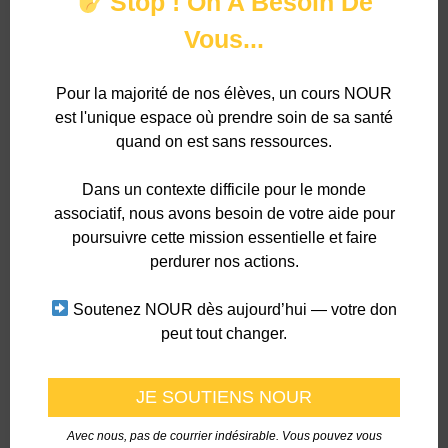
Stop ! On A Besoin De
Fonctionnel
Toujours activé
Vous...
Préférences
Pour la majorité de nos élèves, un cours NOUR
Statistiques
est l'unique espace où prendre soin de sa santé
Marketing
quand on est sans ressources.
8. Activer/désactiver et supprimer les
Dans un contexte difficile pour le monde
cookies
associatif, nous avons besoin de votre aide pour
poursuivre cette mission essentielle et faire
perdurer nos actions.
Vous pouvez utiliser votre navigateur internet pour supprimer
automatiquement ou manuellement les cookies. Vous pouvez
Soutenez NOUR dès aujourd’hui — votre don
également spécifier que certains cookies ne peuvent pas être
peut tout changer.
placés. Une autre option consiste à modifier les réglages de votre
navigateur Internet afin que vous receviez un message à chaque
fois qu’un cookie est placé. Pour plus d’informations sur ces
options, reportez-vous aux instructions de la section Aide de votre
navigateur.
Avec nous, pas de courrier indésirable. Vous pouvez vous