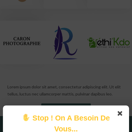
Lorem ipsum dolor sit amet, consectetur adipiscing elit. Ut elit
tellus, luctus nec ullamcorper mattis, pulvinar dapibus leo.
Devenir partenaire
Stop ! On A Besoin De
Vous...